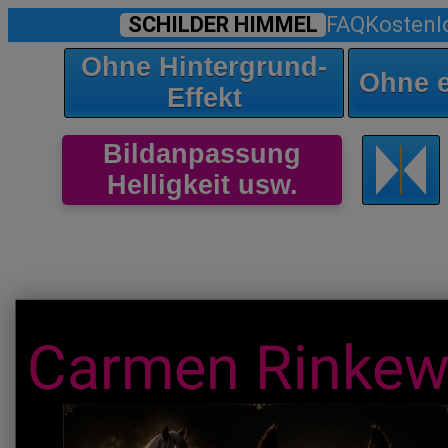
SCHILDER HIMMEL
FAQ
Kostenl
Ohne Hintergrund-
Ohne 
Effekt
Bildanpassung
Helligkeit usw.
Carmen Rinkew