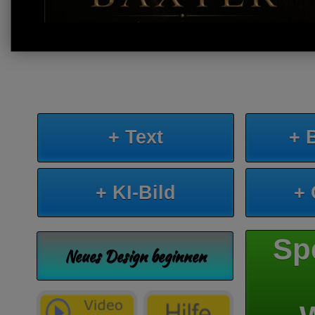
+ Text
+ 
+ KI-Bild
+
Sp
Neues Design beginnen