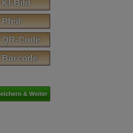
 KI-Bild
 Pfeil
 QR-Code
 Barcode
eichern & Weiter