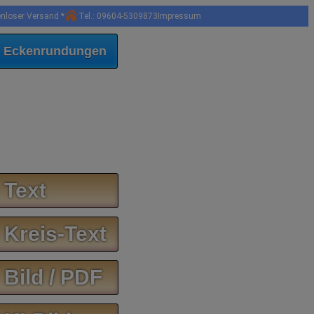
enloser Versand *
Tel.: 09604-5309873
Impressum
 Eckenrundungen
 Text
 Kreis-Text
 Bild / PDF