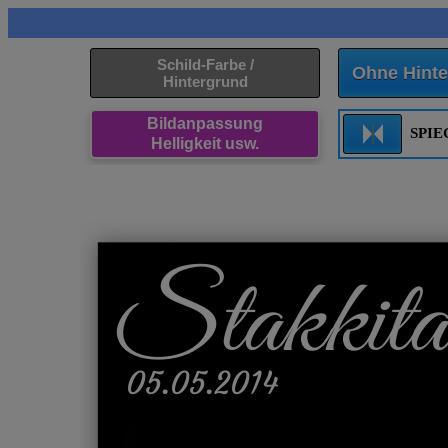
Schild-Farbe /
Ohne Hinte
Hintergrund
Bildanpassung
SPI
Helligkeit usw.
Stakkit
05.05.2014