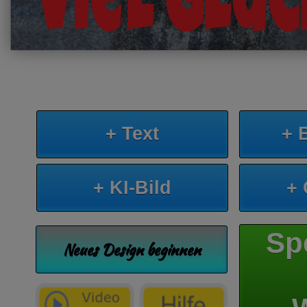
viel Glüc
+ Text
+ 
+ KI-Bild
+
Sp
Neues Design beginnen