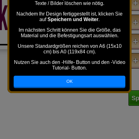
kst
NICHT
Du
!
+
Texte / Bilder löschen wie nötig.
H
Nachdem Ihr Design fertiggestellt ist, klicken Sie
auf
Speichern und Weiter
.
+
Im nächsten Schritt können Sie die Größe, das
Material und die Befestigungsart auswählen.
+
Unsere Standardgrößen reichen von A6 (15x10
cm) bis A0 (119x84 cm).
+
Nutzen Sie auch den -Hilfe- Button und den -Video
Tutorial- Button.
OK
Sp