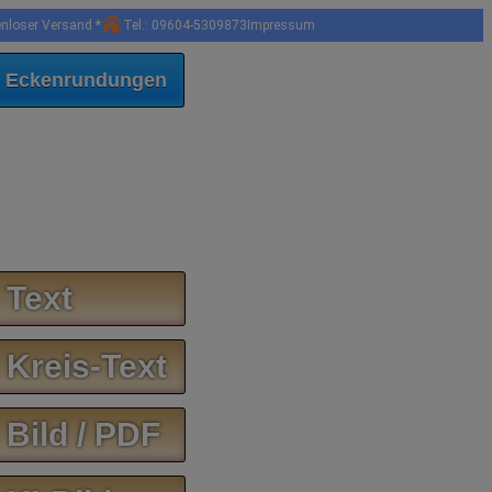
enloser Versand *
Tel.: 09604-5309873
Impressum
 Eckenrundungen
 Text
 Kreis-Text
 Bild / PDF