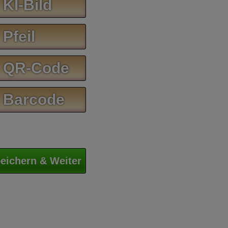
 KI-Bild
 Pfeil
 QR-Code
 Barcode
eichern & Weiter