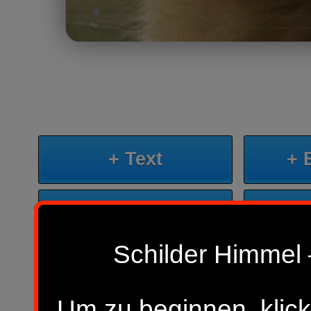
+ Text
+ 
+ KI-Bild
+
Schilder Himmel 
Sp
Neues Design beginnen
Um zu beginnen, klick