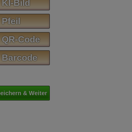
 KI-Bild
 Pfeil
 QR-Code
 Barcode
eichern & Weiter