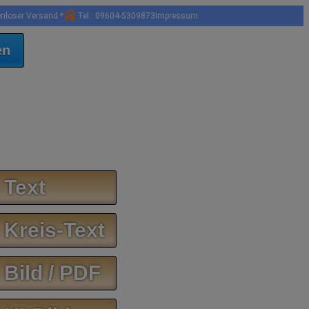
enloser Versand *
Tel.: 09604-5309873
Impressum
en
 Text
 Kreis-Text
 Bild / PDF