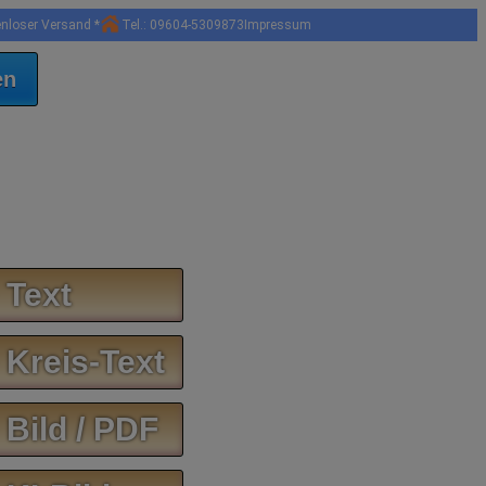
enloser Versand *
Tel.: 09604-5309873
Impressum
en
 Text
 Kreis-Text
 Bild / PDF