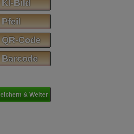
 KI-Bild
 Pfeil
 QR-Code
 Barcode
eichern & Weiter