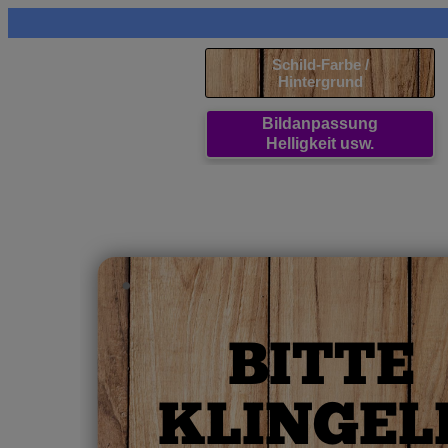
Schild-Farbe /
Hintergrund
Bildanpassung
Helligkeit usw.
BITTE
KLINGEL