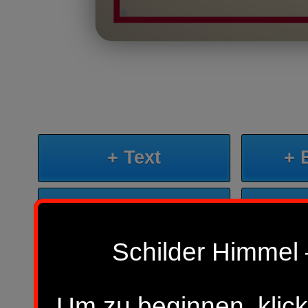
+ Text
+ 
+ KI-Bild
+
Schilder Himmel 
Sp
Neues Design beginnen
Um zu beginnen, klick