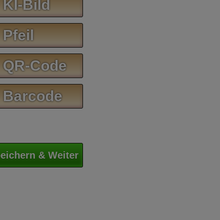
 KI-Bild
 Pfeil
 QR-Code
 Barcode
eichern & Weiter