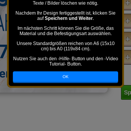
+
Texte / Bilder löschen wie nötig.
 Ahmado
Nachdem Ihr Design fertiggestellt ist, klicken Sie
auf
Speichern und Weiter
.
+
Im nächsten Schritt können Sie die Größe, das
Material und die Befestigungsart auswählen.
+
5737901962
Unsere Standardgrößen reichen von A6 (15x10
cm) bis A0 (119x84 cm).
+
Nutzen Sie auch den -Hilfe- Button und den -Video
Tutorial- Button.
Service@gmail.com
OK
Sp