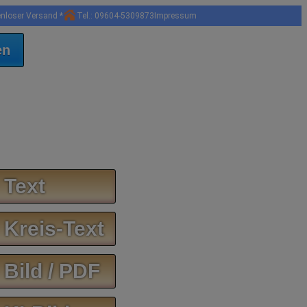
enloser Versand *
Tel.: 09604-5309873
Impressum
en
 Text
 Kreis-Text
 Bild / PDF