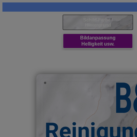
Schild-Farbe /
Hintergrund
Bildanpassung
Helligkeit usw.
B
Reinigun