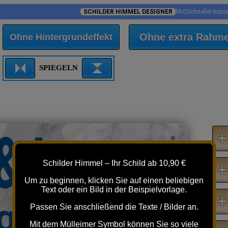
SCHILDER HIMMEL DESIGNER
FAQ
Schneller kost
Ohne extra Rahm
Ohne Hintergrundeffekt
SPIEGELN
&A
+
Schilder Himmel – Ihr Schild ab 10,90 €
+
Um zu beginnen, klicken Sie auf einen beliebigen
Text oder ein Bild in der Beispielvorlage.
+
gs Service
Passen Sie anschließend die Texte / Bilder an.
Mit dem Mülleimer Symbol können Sie so viele