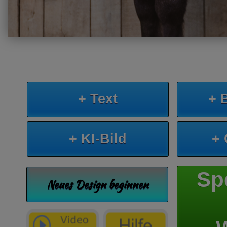
+ Text
+ 
+ KI-Bild
+
Sp
Neues Design beginnen