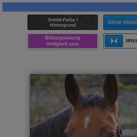
Schild-Farbe /
Ohne Hinte
Hintergrund
Bildanpassung
SPI
Helligkeit usw.