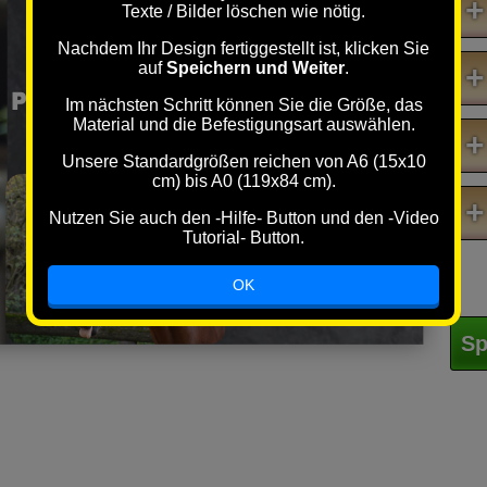
+
* 20.03.2009
Texte / Bilder löschen wie nötig.
Nachdem Ihr Design fertiggestellt ist, klicken Sie
Besitzer : Heike Buddemeier
auf
Speichern und Weiter
.
+
Pflegebeteidigung : Kiana H, Mia L
Im nächsten Schritt können Sie die Größe, das
Material und die Befestigungsart auswählen.
+
Unsere Standardgrößen reichen von A6 (15x10
cm) bis A0 (119x84 cm).
+
Nutzen Sie auch den -Hilfe- Button und den -Video
Tutorial- Button.
OK
Sp