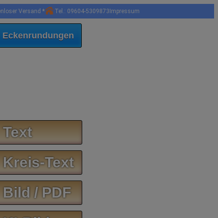
enloser Versand *
Tel.: 09604-5309873
Impressum
 Eckenrundungen
 Text
 Kreis-Text
 Bild / PDF