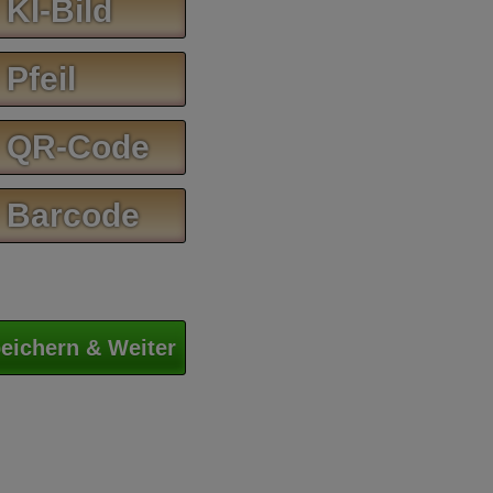
 KI-Bild
 Pfeil
 QR-Code
 Barcode
eichern & Weiter