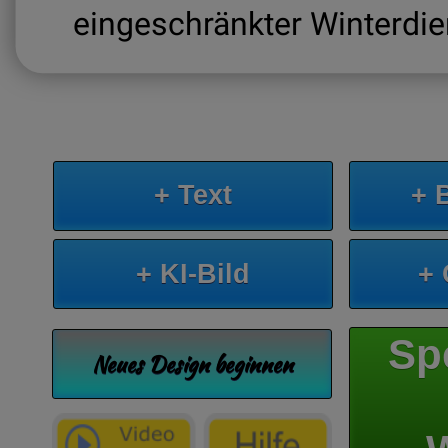
eingeschränkter Winterdie
+ Text
+ 
+ KI-Bild
+
Sp
Neues Design beginnen