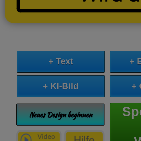
+ Text
+ 
+ KI-Bild
+
Sp
Neues Design beginnen