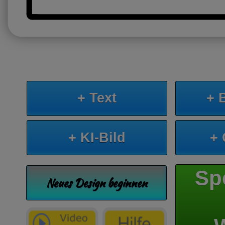
+ Text
+ 
+ KI-Bild
+
Sp
Neues Design beginnen