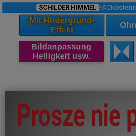
SCHILDER HIMMEL
FAQ
Kostenl
Mit Hintergrund-
Ohn
Effekt
Bildanpassung
Helligkeit usw.
Prosze nie 