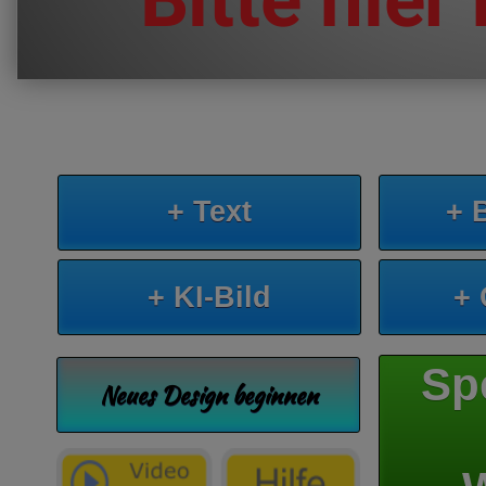
+ Text
+ 
+ KI-Bild
+
Sp
Neues Design beginnen