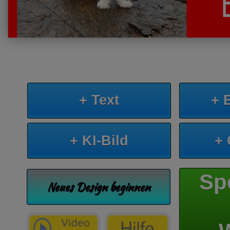
+ Text
+ 
+ KI-Bild
+
Sp
Neues Design beginnen