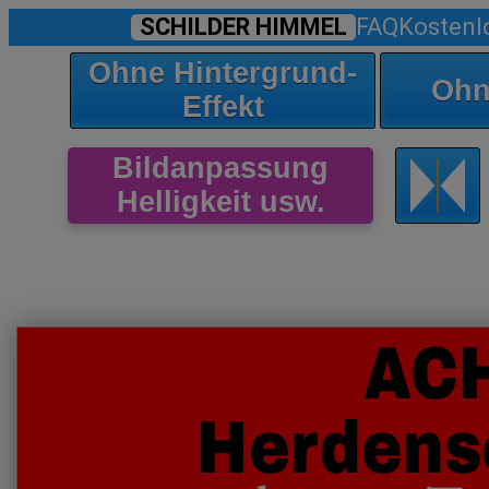
SCHILDER HIMMEL
FAQ
Kostenl
Ohne Hintergrund-
Ohn
Effekt
Bildanpassung
Helligkeit usw.
AC
Herdens