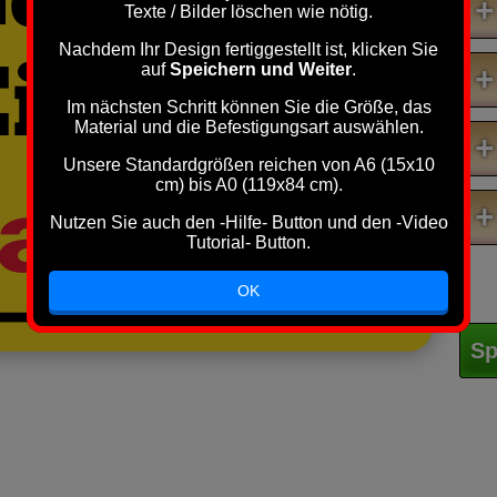
+
Texte / Bilder löschen wie nötig.
Garten
Nachdem Ihr Design fertiggestellt ist, klicken Sie
Eingang
auf
Speichern und Weiter
.
+
Im nächsten Schritt können Sie die Größe, das
Material und die Befestigungsart auswählen.
+
Unsere Standardgrößen reichen von A6 (15x10
cm) bis A0 (119x84 cm).
alten!
+
Nutzen Sie auch den -Hilfe- Button und den -Video
Tutorial- Button.
OK
Sp