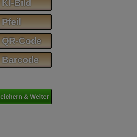
 KI-Bild
 Pfeil
 QR-Code
 Barcode
eichern & Weiter