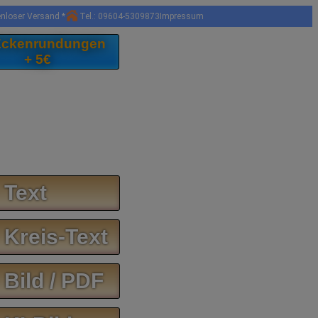
enloser Versand *
Tel.: 09604-5309873
Impressum
 Eckenrundungen
+ 5€
 Text
 Kreis-Text
 Bild / PDF