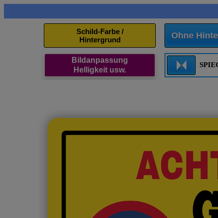
Schild-Farbe /
Ohne Hinte
Hintergrund
Bildanpassung
SPI
Helligkeit usw.
ACH
G