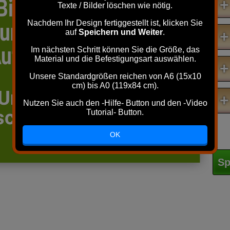
Bitte Tor nicht öffnen
+
Texte / Bilder löschen wie nötig.
und Garten nur nach
Nachdem Ihr Design fertiggestellt ist, klicken Sie
auf
Speichern und Weiter
.
+
ufforderung betreten!
Im nächsten Schritt können Sie die Größe, das
Material und die Befestigungsart auswählen.
+
Unsere Standardgrößen reichen von A6 (15x10
cm) bis A0 (119x84 cm).
Unbefugtes Betreten
+
Nutzen Sie auch den -Hilfe- Button und den -Video
schließt jede Haftung
Tutorial- Button.
aus!
OK
Sp