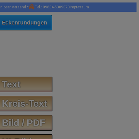
enloser Versand *
Tel.: 09604-5309873
Impressum
 Eckenrundungen
 Text
 Kreis-Text
 Bild / PDF