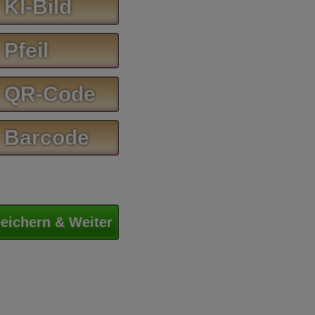
 KI-Bild
 Pfeil
 QR-Code
 Barcode
eichern & Weiter