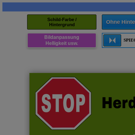
Schild-Farbe /
Ohne Hinte
Hintergrund
Bildanpassung
SPI
Helligkeit usw.
Herd