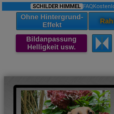
SCHILDER HIMMEL
FAQ
Kostenl
Ohne Hintergrund-
Rah
Effekt
Bildanpassung
Helligkeit usw.