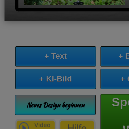
+ Text
+ 
+ KI-Bild
+
Sp
Neues Design beginnen