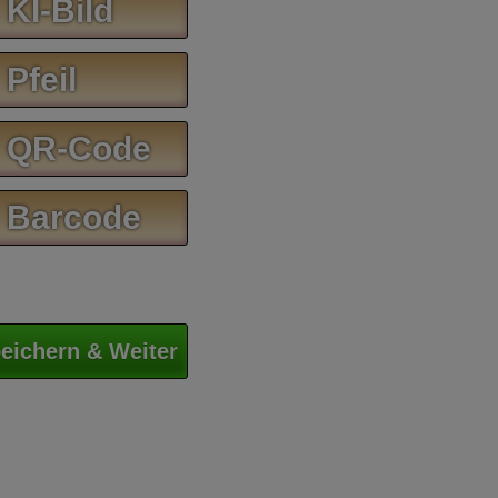
 KI-Bild
 Pfeil
 QR-Code
 Barcode
eichern & Weiter