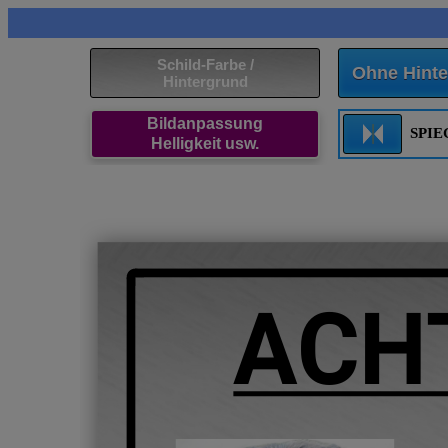
Schild-Farbe /
Ohne Hinte
Hintergrund
Bildanpassung
SPI
Helligkeit usw.
ACH