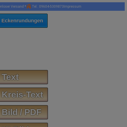
enloser Versand *
Tel.: 09604-5309873
Impressum
 Eckenrundungen
 Text
 Kreis-Text
 Bild / PDF