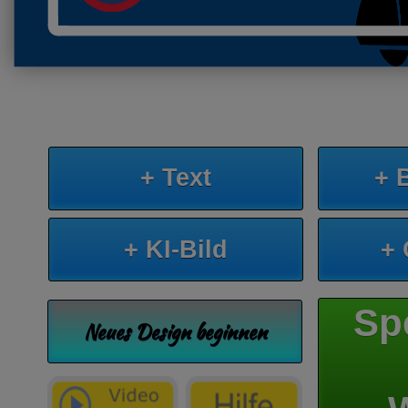
+ Text
+ 
+ KI-Bild
+
Sp
Neues Design beginnen