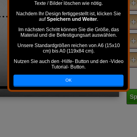
+
Texte / Bilder löschen wie nötig.
.....Und für
den
Nachdem Ihr Design fertiggestellt ist, klicken Sie
toten
auf
Speichern und Weiter
.
+
Im nächsten Schritt können Sie die Größe, das
Winkel
Material und die Befestigungsart auswählen.
+
bin ich da!
Unsere Standardgrößen reichen von A6 (15x10
cm) bis A0 (119x84 cm).
+
Nutzen Sie auch den -Hilfe- Button und den -Video
Tutorial- Button.
OK
Sp