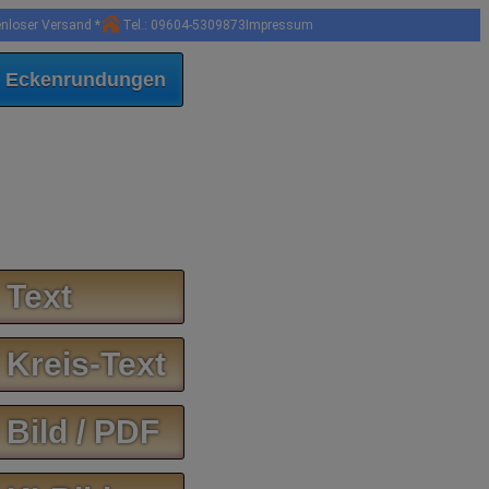
enloser Versand *
Tel.: 09604-5309873
Impressum
 Eckenrundungen
 Text
 Kreis-Text
 Bild / PDF