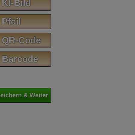
 KI-Bild
 Pfeil
 QR-Code
 Barcode
eichern & Weiter