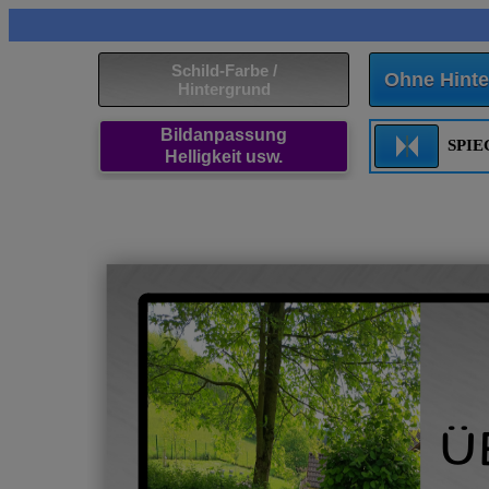
Schild-Farbe /
Ohne Hinte
Hintergrund
Bildanpassung
SPI
Helligkeit usw.
Ü