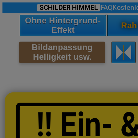
SCHILDER HIMMEL
FAQ
Kostenl
Ohne Hintergrund-
Rah
Effekt
Bildanpassung
Helligkeit usw.
!! Ein- 