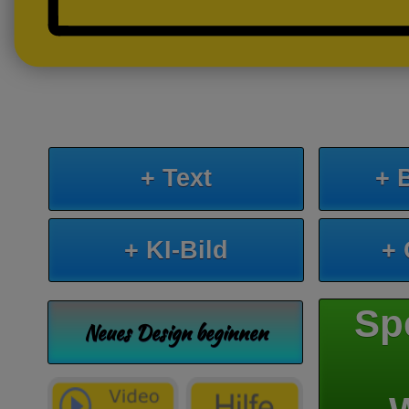
+ Text
+ 
+ KI-Bild
+
Sp
Neues Design beginnen