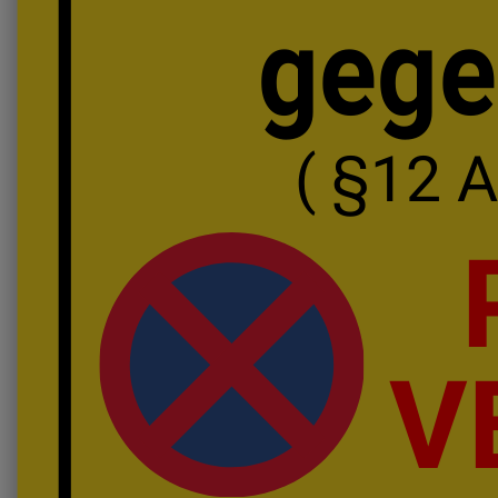
gege
( §12 
V