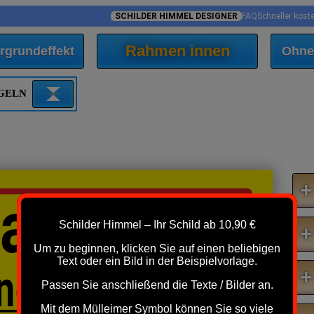
SCHILDER HIMMEL DESIGNER
FAQ
Schneller kost
Rahmen innen
rgrundeffekt
Ohne
EGELN
+
arkplatz
Schilder Himmel – Ihr Schild ab 10,90 €
+
Um zu beginnen, klicken Sie auf einen beliebigen
Text oder ein Bild in der Beispielvorlage.
und Wenden
+
Passen Sie anschließend die Texte / Bilder an.
Mit dem Mülleimer Symbol können Sie so viele