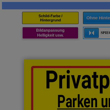
Schild-Farbe /
Ohne Hinte
Hintergrund
Bildanpassung
SPI
Helligkeit usw.
Privatp
Parken 