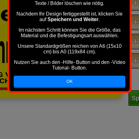
+
Texte / Bilder löschen wie nötig.
gestattet
Nachdem Ihr Design fertiggestellt ist, klicken Sie
auf
Speichern und Weiter
.
+
rt freihalten !
Im nächsten Schritt können Sie die Größe, das
Material und die Befestigungsart auswählen.
+
Unsere Standardgrößen reichen von A6 (15x10
cm) bis A0 (119x84 cm).
+
Nutzen Sie auch den -Hilfe- Button und den -Video
Tutorial- Button.
 VİDEO
CHUNG
OK
Sp