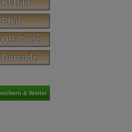
 KI-Bild
 Pfeil
 QR-Code
 Barcode
eichern & Weiter