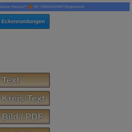
enloser Versand *
Tel.: 09604-5309873
Impressum
 Eckenrundungen
 Text
 Kreis-Text
 Bild / PDF