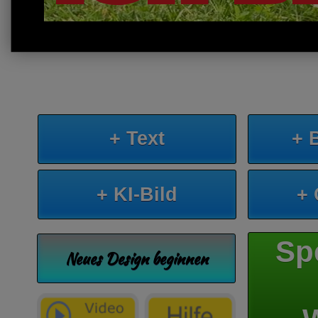
+ Text
+ 
+ KI-Bild
+
Sp
Neues Design beginnen