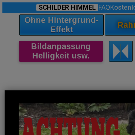
SCHILDER HIMMEL
FAQ
Kostenl
Ohne Hintergrund-
Rah
Effekt
Bildanpassung
Helligkeit usw.
ACHTUNG