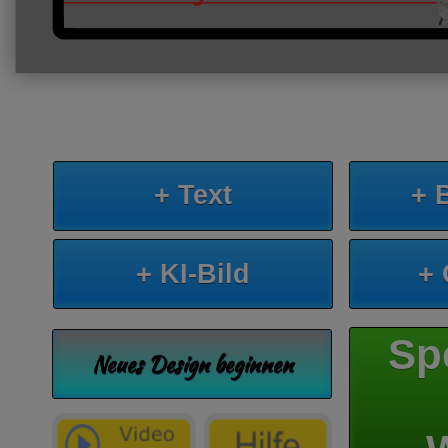
+ Text
+ 
+ KI-Bild
+
Sp
Neues Design beginnen