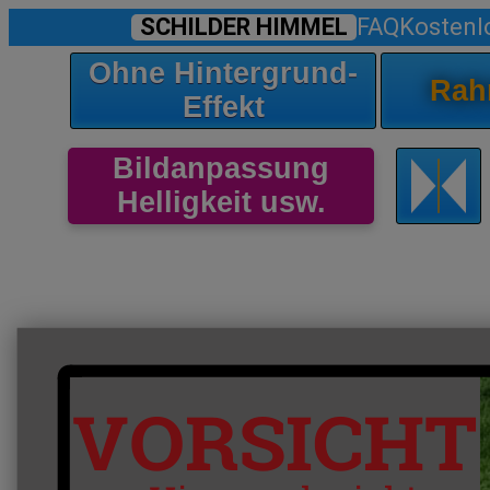
SCHILDER HIMMEL
FAQ
Kostenl
Ohne Hintergrund-
Rah
Effekt
Bildanpassung
Helligkeit usw.
VORSICHT