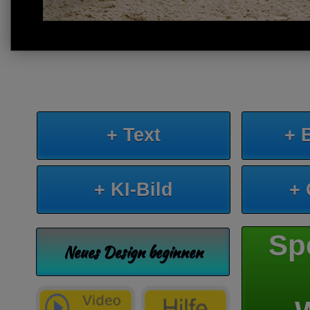
+ Text
+ 
+ KI-Bild
+
Sp
Neues Design beginnen