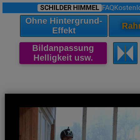
SCHILDER HIMMEL
FAQ
Kostenl
Ohne Hintergrund-
Rah
Effekt
Bildanpassung
Helligkeit usw.