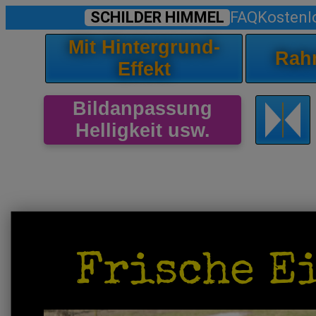
SCHILDER HIMMEL
FAQ
Kostenl
Mit Hintergrund-
Rah
Effekt
Bildanpassung
Helligkeit usw.
Frische E