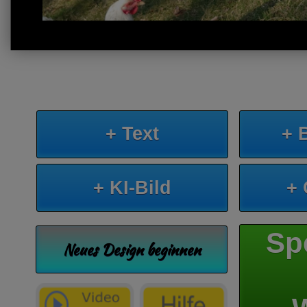
+ Text
+ 
+ KI-Bild
+
Sp
Neues Design beginnen