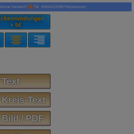
enloser Versand *
Tel.: 09604-5309873
Impressum
 Eckenrundungen
+ 5€
 Text
 Kreis-Text
 Bild / PDF