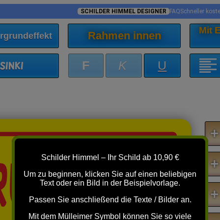
SCHILDER HIMMEL DESIGNER
FAQ
Schneller kost
Mit
Rahmen innen
rgrundeffekt
F
K
U
sinki
+
RUNDSTÜCK
Schilder Himmel – Ihr Schild ab 10,90 €
+
Um zu beginnen, klicken Sie auf einen beliebigen
Text oder ein Bild in der Beispielvorlage.
+
Passen Sie anschließend die Texte / Bilder an.
Mit dem Mülleimer Symbol können Sie so viele