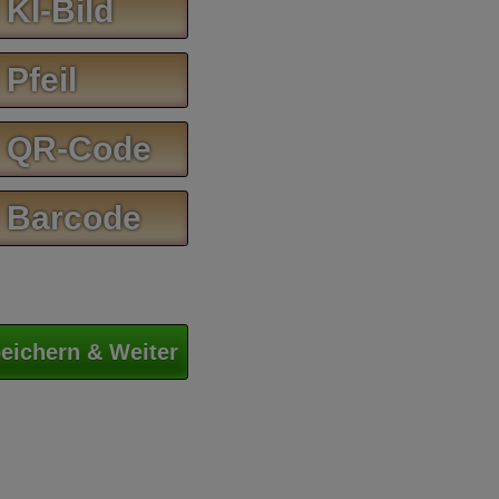
 KI-Bild
 Pfeil
 QR-Code
 Barcode
eichern & Weiter