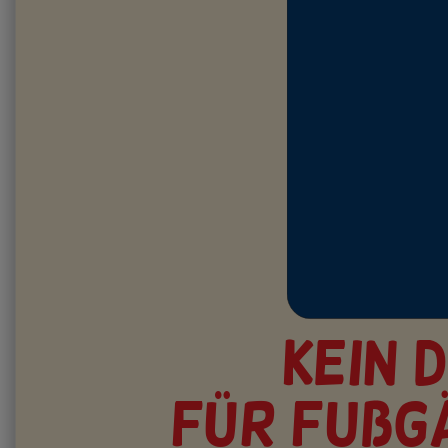
Kein 
für Fußg