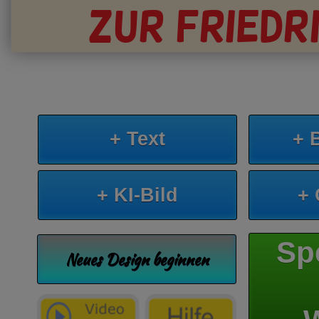
zur friedr
+ Text
+ 
+ KI-Bild
+
Sp
Neues Design beginnen