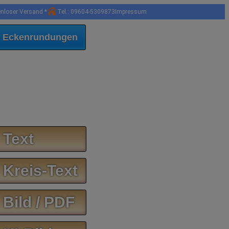
enloser Versand *
Tel.: 09604-5309873
Impressum
 Eckenrundungen
 Text
 Kreis-Text
 Bild / PDF