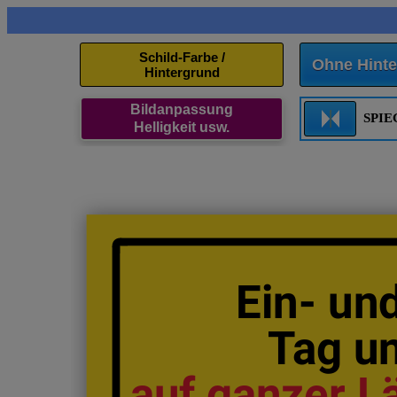
Schild-Farbe /
Ohne Hinte
Hintergrund
Bildanpassung
SPI
Helligkeit usw.
Ein- un
Tag u
auf ganzer 