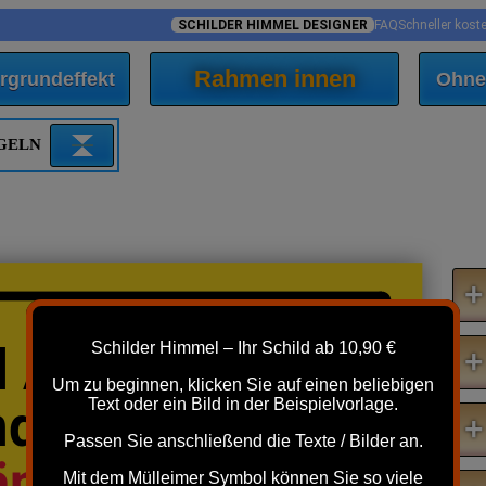
SCHILDER HIMMEL DESIGNER
FAQ
Schneller kost
Rahmen innen
rgrundeffekt
Ohne
EGELN
+
d Ausfahrt
Schilder Himmel – Ihr Schild ab 10,90 €
+
Um zu beginnen, klicken Sie auf einen beliebigen
nd Nacht
Text oder ein Bild in der Beispielvorlage.
+
Passen Sie anschließend die Texte / Bilder an.
Länge
freihalten!
Mit dem Mülleimer Symbol können Sie so viele