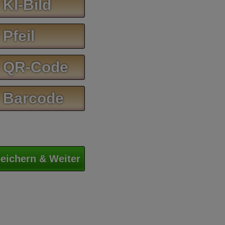
 KI-Bild
 Pfeil
 QR-Code
 Barcode
eichern & Weiter