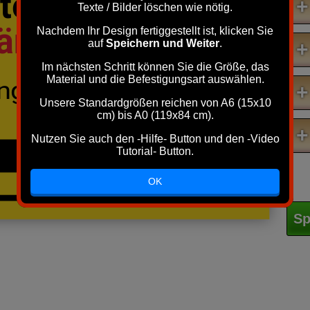
ellplatz
+
Texte / Bilder löschen wie nötig.
Länge
freihalten
Nachdem Ihr Design fertiggestellt ist, klicken Sie
auf
Speichern und Weiter
.
+
Im nächsten Schritt können Sie die Größe, das
Material und die Befestigungsart auswählen.
ngierabstand!
+
Unsere Standardgrößen reichen von A6 (15x10
cm) bis A0 (119x84 cm).
+
Nutzen Sie auch den -Hilfe- Button und den -Video
Tutorial- Button.
OK
Sp