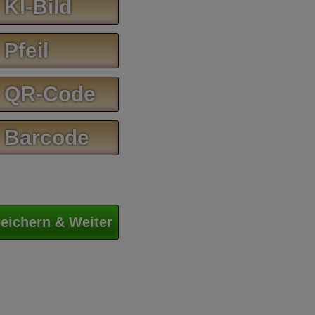
 KI-Bild
 Pfeil
 QR-Code
 Barcode
eichern & Weiter