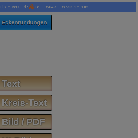
enloser Versand *
Tel.: 09604-5309873
Impressum
 Eckenrundungen
 Text
 Kreis-Text
 Bild / PDF