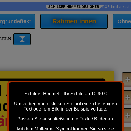
SCHILDER HIMMEL DESIGNER
FAQ
Schneller kost
Rahmen innen
rgrundeffekt
Ohne
EGELN
+
d Ausfahrt
Schilder Himmel – Ihr Schild ab 10,90 €
+
nd Nacht
Um zu beginnen, klicken Sie auf einen beliebigen
Text oder ein Bild in der Beispielvorlage.
+
Länge
freihalten
Passen Sie anschließend die Texte / Bilder an.
Mit dem Mülleimer Symbol können Sie so viele