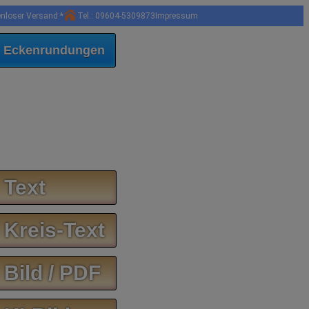
enloser Versand *
Tel.: 09604-5309873
Impressum
 Eckenrundungen
 Text
 Kreis-Text
 Bild / PDF