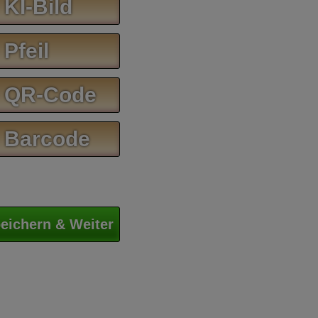
 KI-Bild
 Pfeil
 QR-Code
 Barcode
eichern & Weiter