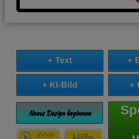
+ Text
+ 
+ KI-Bild
+
Sp
Neues Design beginnen