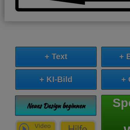
+ Text
+ 
+ KI-Bild
+
Sp
Neues Design beginnen