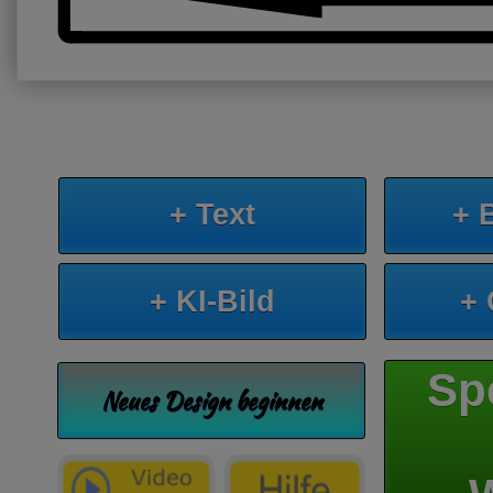
+ Text
+ 
+ KI-Bild
+
Sp
Neues Design beginnen