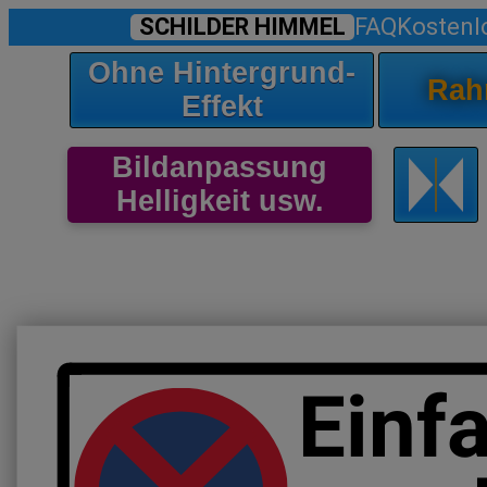
SCHILDER HIMMEL
FAQ
Kostenl
Ohne Hintergrund-
Rah
Effekt
Bildanpassung
Helligkeit usw.
Einfa