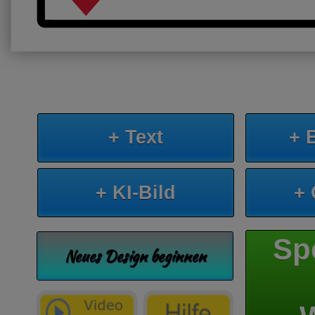
+ Text
+ 
+ KI-Bild
+
Sp
Neues Design beginnen