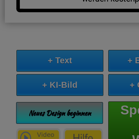
+ Text
+ 
+ KI-Bild
+
Sp
Neues Design beginnen