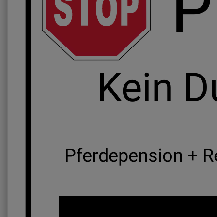
P
Kein D
Pferdepension + Re