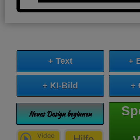
+ Text
+ 
+ KI-Bild
+
Sp
Neues Design beginnen