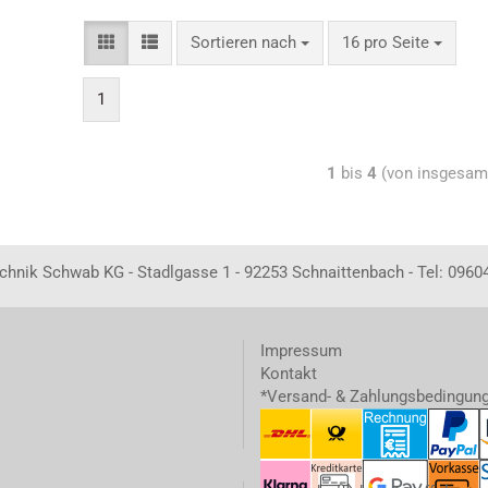
Sortieren nach
16 pro Seite
1
1
bis
4
(von insgesa
echnik Schwab KG - Stadlgasse 1 - 92253 Schnaittenbach - Tel: 0960
Impressum
Kontakt
*Versand- & Zahlungsbedingun