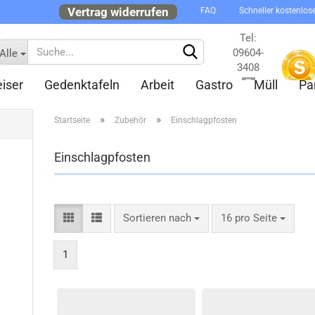
Vertrag widerrufen
FAQ
Schneller kostenlos
Tel:
09604-
Alle
3408
iser
Gedenktafeln
Arbeit
Gastro
Müll
Pa
Kontakt
»
»
Startseite
Zubehör
Einschlagpfosten
Einschlagpfosten
Konto 
Sortieren nach
16 pro Seite
Passw
1