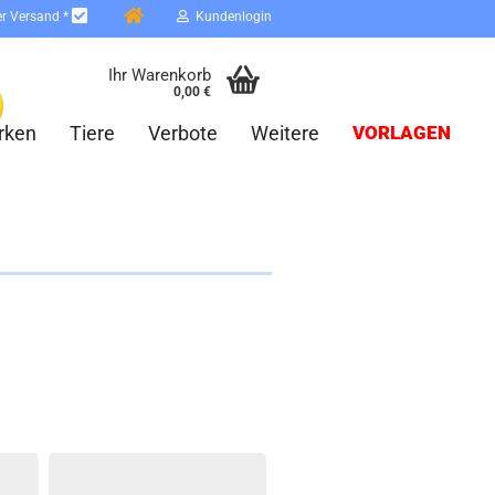
er Versand *
Kundenlogin
Ihr Warenkorb
0,00 €
rken
Tiere
Verbote
Weitere
VORLAGEN
erstellen
ort vergessen?
Schnelle Anmeldung mit