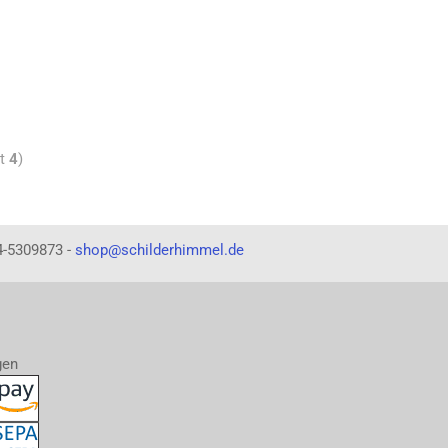
mt
4
)
4-5309873 -
shop@schilderhimmel.de
gen