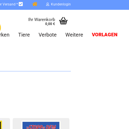
er Versand *
Kundenlogin
Ihr Warenkorb
0,00 €
rken
Tiere
Verbote
Weitere
VORLAGEN
erstellen
ort vergessen?
Schnelle Anmeldung mit