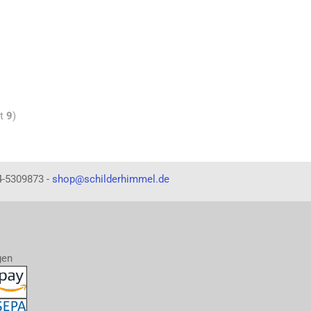
mt
9
)
4-5309873 -
shop@schilderhimmel.de
gen