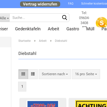
Vertrag widerrufen
FAQ
Schneller kostenlos
Tel:
09604-
Alle
3408
iser
Gedenktafeln
Arbeit
Gastro
Müll
Pa
Kontakt
»
»
Startseite
Arbeit
Diebstahl
Diebstahl
Konto 
Sortieren nach
16 pro Seite
Passw
1