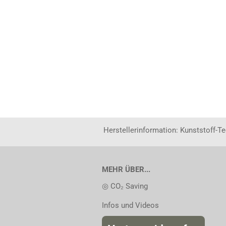
Herstellerinformation: Kunststoff-T
MEHR ÜBER...
◎ CO₂ Saving
Infos und Videos