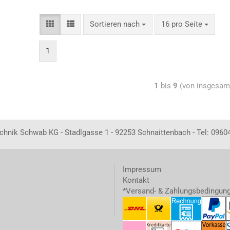
Sortieren nach
16 pro Seite
1
1
bis
9
(von insgesa
echnik Schwab KG - Stadlgasse 1 - 92253 Schnaittenbach - Tel: 0960
Impressum
Kontakt
*Versand- & Zahlungsbedingun