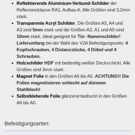
Reflektierende Aluminium-Verbund-Schilder
der
Reflexionsklasse RA1, Aufbau A. Alle Größen sind 3,2mm
stark.
Transparente Acryl Schilder
. Die Größen A5, A4 und
A3 sind
5mm
stark und die Größen A2, A1 und A0 sind
10mm
stark. Ideal geeignet für
Tür- Namenschilder!
Lieferumfang
bei der Wahl des V2A Befestigungssets:
4
Kopfschrauben, 4 Distanzstücke, 4 Dübel und 4
Schrauben.
Holzschilder
HDF
mit beidseitig weißer Deckschickt. Alle
Größen sind 3mm stark.
Magnet Folie
in den Größen A6 bis A0.
ACHTUNG!! Die
Folien magnetisieren schlecht auf dünnem
Stahlblech!
Selbstklebende Folie
glänzend bedruckt in den Größen
A6 bis A0.
Befestigungsarten: