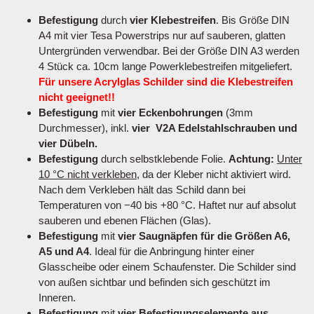
Befestigung
durch
vier Klebestreifen
. Bis Größe DIN
A4 mit vier Tesa Powerstrips nur auf sauberen, glatten
Untergründen verwendbar. Bei der Größe DIN A3 werden
4 Stück ca. 10cm lange Powerklebestreifen mitgeliefert.
Für unsere Acrylglas Schilder sind die Klebestreifen
nicht geeignet!!
Befestigung
mit
vier Eckenbohrungen
(3mm
Durchmesser), inkl.
vier V2A Edelstahlschrauben und
vier Dübeln.
Befestigung
durch selbstklebende Folie.
Achtung:
Unter
10 °C nicht verkleben
, da der Kleber nicht aktiviert wird.
Nach dem Verkleben hält das Schild dann bei
Temperaturen von −40 bis +80 °C. Haftet nur auf absolut
sauberen und ebenen Flächen (Glas).
Befestigung
mit
vier Saugnäpfen für die Größen A6,
A5 und A4
. Ideal für die Anbringung hinter einer
Glasscheibe oder einem Schaufenster. Die Schilder sind
von außen sichtbar und befinden sich geschützt im
Inneren.
Befestigung
mit
vier Befestigungselemente aus