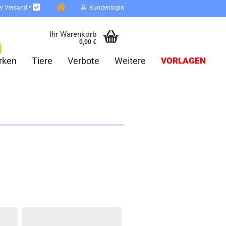
er Versand *
Kundenlogin
Ihr Warenkorb
0,00 €
rken
Tiere
Verbote
Weitere
VORLAGEN
erstellen
ort vergessen?
Schnelle Anmeldung mit