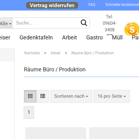
Vertrag widerrufen
FAQ
Schneller kostenlos
Tel:
09604-
Alle
3408
iser
Gedenktafeln
Arbeit
Gastro
Müll
Pa
Kontakt
»
»
Startseite
Arbeit
Räume Büro / Produktion
Räume Büro / Produktion
Konto 
Sortieren nach
16 pro Seite
Passw
1