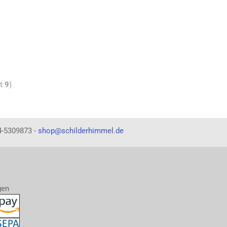
mt
9
)
4-5309873 -
shop@schilderhimmel.de
gen