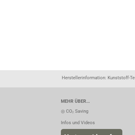
Herstellerinformation: Kunststoff-T
MEHR ÜBER...
◎ CO₂ Saving
Infos und Videos