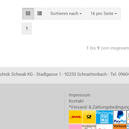
Sortieren nach
16 pro Seite
1
1
bis
9
(von insgesa
echnik Schwab KG - Stadlgasse 1 - 92253 Schnaittenbach - Tel: 0960
Impressum
Kontakt
*Versand- & Zahlungsbedingun