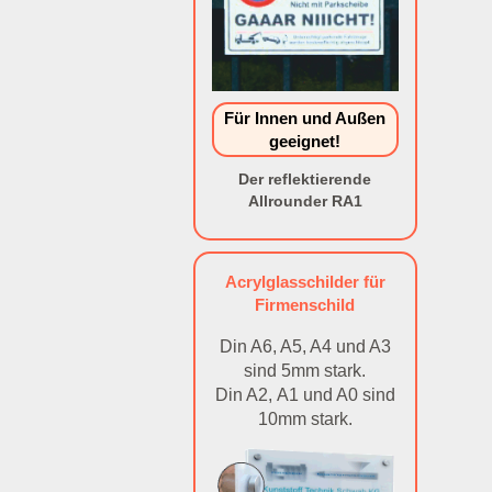
Für Innen und Außen
geeignet!
Der reflektierende
Allrounder RA1
Acrylglasschilder für
Firmenschild
Din A6, A5, A4 und A3
sind 5mm stark.
Din A2, A1 und A0 sind
10mm stark.