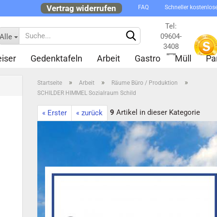
Vertrag widerrufen
FAQ
Schneller kostenlos
Tel:
09604-
Alle
3408
iser
Gedenktafeln
Arbeit
Gastro
Müll
Pa
Kontakt
»
»
»
Startseite
Arbeit
Räume Büro / Produktion
SCHILDER HIMMEL Sozialraum Schild
9
Artikel in dieser Kategorie
« Erster
« zurück
Konto 
Passw