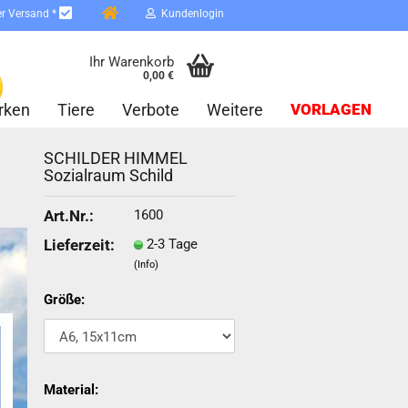
er Versand *
Kundenlogin
Ihr Warenkorb
0,00 €
rken
Tiere
Verbote
Weitere
VORLAGEN
SCHILDER HIMMEL
Sozialraum Schild
1600
Art.Nr.:
2-3 Tage
Lieferzeit:
(Info)
erstellen
ort vergessen?
Größe:
Schnelle Anmeldung mit
Material: