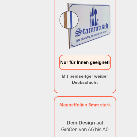
Nur für Innen geeignet!
Mit beidseitger weißer
Deckschicht
Magnetfolien 3mm stark
Dein Design
auf
Größen von A6 bis A0