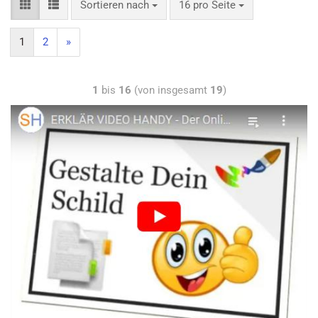
Sortieren nach
16 pro Seite
1
2
»
1
bis
16
(von insgesamt
19
)