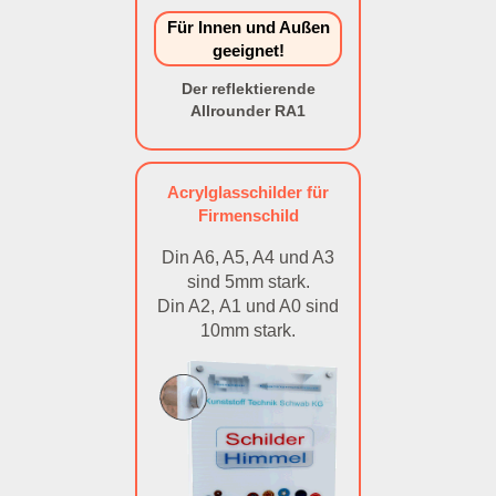
Für Innen und Außen
geeignet!
Der reflektierende
Allrounder RA1
Acrylglasschilder für
Firmenschild
Din A6, A5, A4 und A3
sind 5mm stark.
Din A2, A1 und A0 sind
10mm stark.