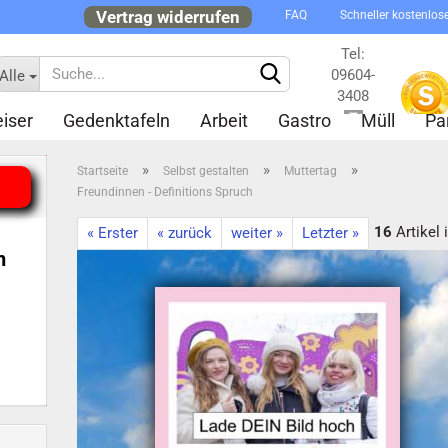
Vertrag widerrufen
FAQ
Schneller kostenlos
Tel:
09604-
Alle
3408
iser
Gedenktafeln
Arbeit
Gastro
Müll
Pa
Kontakt
»
»
»
Startseite
Selbst gestalten
Muttertag
Freundinnen - Definitions Spruch
16
Artikel 
« Erster
« zurück
weiter »
Letzter »
n
Konto 
Passw