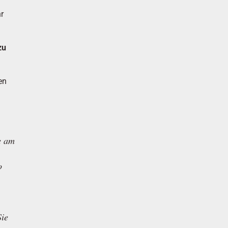
hr
zu
en
e am
o
Sie