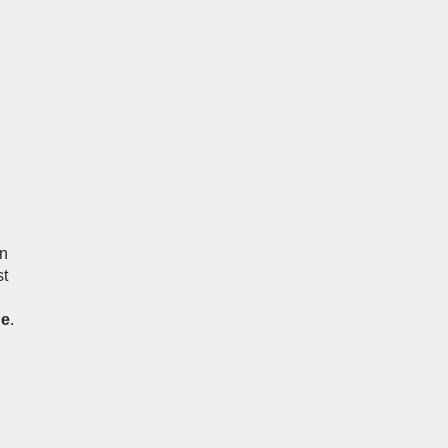
en
st
ge
.