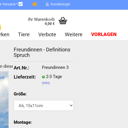
er Versand *
Kundenlogin
Ihr Warenkorb
0,00 €
rken
Tiere
Verbote
Weitere
VORLAGEN
Freundinnen - Definitions
Spruch
in dieser Kategorie
Freundinnen 3
Art.Nr.:
2-3 Tage
Lieferzeit:
(Info)
erstellen
ort vergessen?
Größe:
Schnelle Anmeldung mit
Montage: