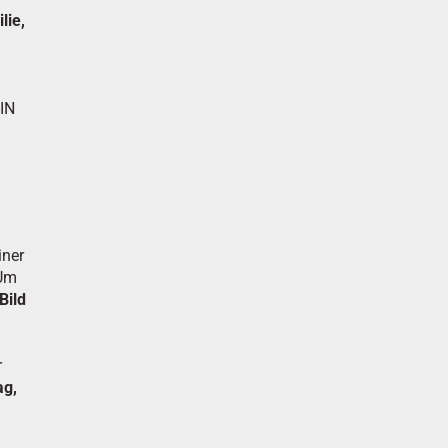
lie,
DIN
iner
 Um
Bild
r
ag,