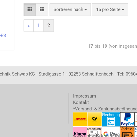
Sortieren nach
16 pro Seite
«
1
2
-E3
17
bis
19
(von insgesa
echnik Schwab KG - Stadlgasse 1 - 92253 Schnaittenbach - Tel: 0960
Impressum
Kontakt
*Versand- & Zahlungsbedingun
www.schwab-kunststoff.de