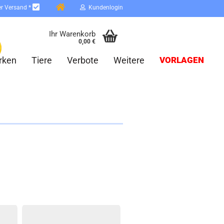
er Versand *
Kundenlogin
Ihr Warenkorb
0,00 €
rken
Tiere
Verbote
Weitere
VORLAGEN
erstellen
ort vergessen?
Schnelle Anmeldung mit