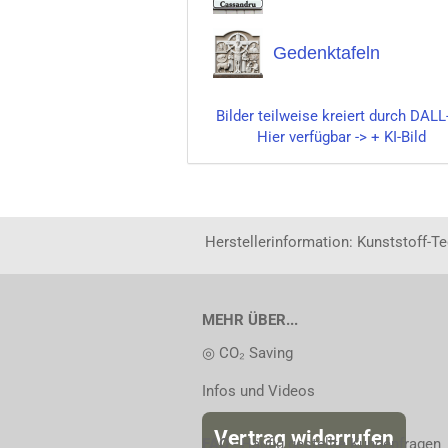
Gedenktafeln
Bilder teilweise kreiert durch DALL
Hier verfügbar -> + KI-Bild
Herstellerinformation: Kunststoff-T
MEHR ÜBER...
◎ CO₂ Saving
Infos und Videos
Vertrag widerrufen
FAQ
- Häufig gestellte Kundenfragen