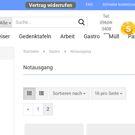
Vertrag widerrufen
FAQ
Schneller kostenlos
Tel:
09604-
Alle
3408
iser
Gedenktafeln
Arbeit
Gastro
Müll
Pa
Kontakt
»
»
Startseite
Gastro
Notausgang
Notausgang
Konto 
Sortieren nach
16 pro Seite
Passw
«
1
2