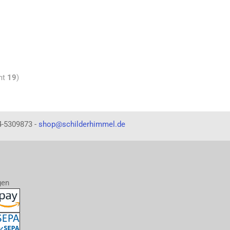
mt
19
)
4-5309873 -
shop@schilderhimmel.de
gen