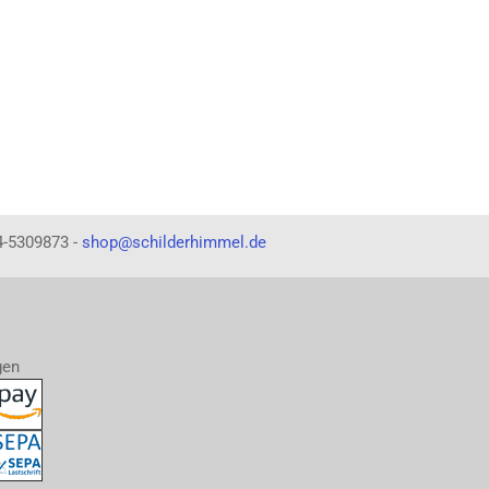
4-5309873 -
shop@schilderhimmel.de
gen