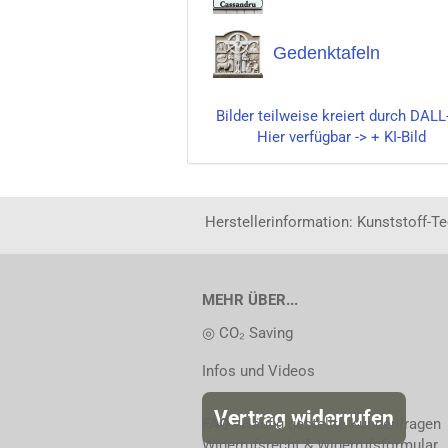
Gedenktafeln
Bilder teilweise kreiert durch DALL
Hier verfügbar -> + KI-Bild
Herstellerinformation: Kunststoff-T
MEHR ÜBER...
◎ CO₂ Saving
Infos und Videos
Vertrag widerrufen
FAQ
- Häufig gestellte Kundenfragen
Widerrufsrecht & Widerrufsformular