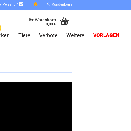
er Versand *
Kundenlogin
Ihr Warenkorb
0,00 €
rken
Tiere
Verbote
Weitere
VORLAGEN
erstellen
ort vergessen?
Schnelle Anmeldung mit