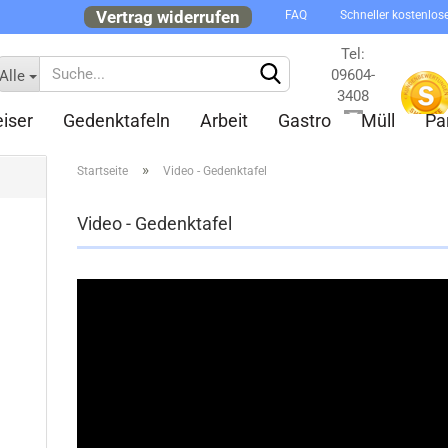
Vertrag widerrufen
FAQ
Schneller kostenlos
Tel:
09604-
Alle
3408
iser
Gedenktafeln
Arbeit
Gastro
Müll
Pa
Kontakt
»
Startseite
Video - Gedenktafel
Video - Gedenktafel
Konto 
Passw