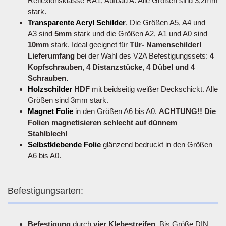
Reflexionsklasse RA1, Aufbau A. Alle Größen sind 3,2mm
stark.
Transparente Acryl Schilder
. Die Größen A5, A4 und
A3 sind
5mm
stark und die Größen A2, A1 und A0 sind
10mm
stark. Ideal geeignet für
Tür- Namenschilder!
Lieferumfang
bei der Wahl des V2A Befestigungssets:
4
Kopfschrauben, 4 Distanzstücke, 4 Dübel und 4
Schrauben.
Holzschilder
HDF
mit beidseitig weißer Deckschickt. Alle
Größen sind 3mm stark.
Magnet Folie
in den Größen A6 bis A0.
ACHTUNG!! Die
Folien magnetisieren schlecht auf dünnem
Stahlblech!
Selbstklebende Folie
glänzend bedruckt in den Größen
A6 bis A0.
Befestigungsarten:
Befestigung
durch
vier Klebestreifen
. Bis Größe DIN