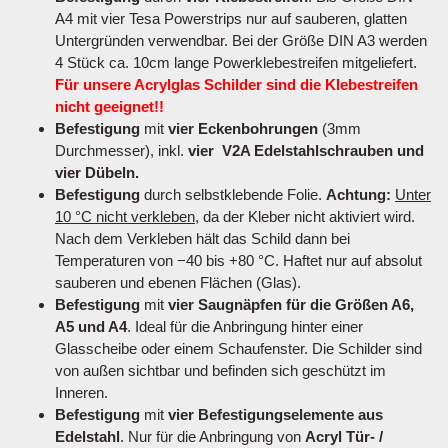
A4 mit vier Tesa Powerstrips nur auf sauberen, glatten
Untergründen verwendbar. Bei der Größe DIN A3 werden
4 Stück ca. 10cm lange Powerklebestreifen mitgeliefert.
Für unsere Acrylglas Schilder sind die Klebestreifen
nicht geeignet!!
Befestigung
mit
vier Eckenbohrungen
(3mm
Durchmesser), inkl.
vier V2A Edelstahlschrauben und
vier Dübeln.
Befestigung
durch selbstklebende Folie.
Achtung:
Unter
10 °C nicht verkleben
, da der Kleber nicht aktiviert wird.
Nach dem Verkleben hält das Schild dann bei
Temperaturen von −40 bis +80 °C. Haftet nur auf absolut
sauberen und ebenen Flächen (Glas).
Befestigung
mit
vier Saugnäpfen für die Größen A6,
A5 und A4
. Ideal für die Anbringung hinter einer
Glasscheibe oder einem Schaufenster. Die Schilder sind
von außen sichtbar und befinden sich geschützt im
Inneren.
Befestigung
mit
vier Befestigungselemente aus
Edelstahl
. Nur für die Anbringung von
Acryl Tür- /